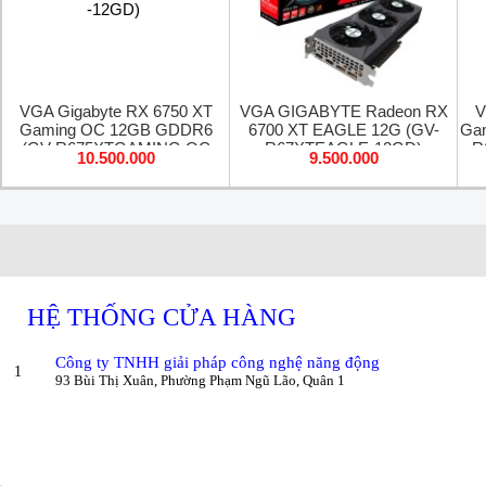
VGA Gigabyte RX 6750 XT
VGA GIGABYTE Radeon RX
V
Gaming OC 12GB GDDR6
6700 XT EAGLE 12G (GV-
Ga
(GV-R675XTGAMING OC
R67XTEAGLE-12GD)
R
10.500.000
9.500.000
-12GD)
HỆ THỐNG CỬA HÀNG
Công ty TNHH giải pháp công nghệ năng động
1
93 Bùi Thị Xuân, Phường Phạm Ngũ Lão, Quân 1