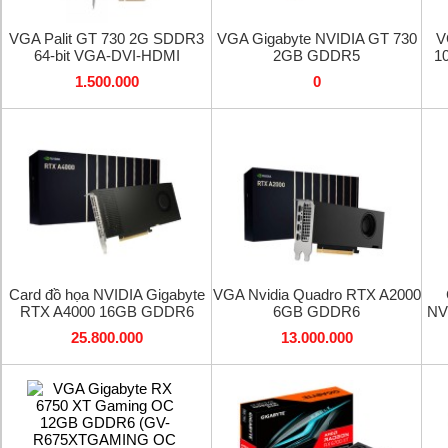
VGA Palit GT 730 2G SDDR3
VGA Gigabyte NVIDIA GT 730
V
64-bit VGA-DVI-HDMI
2GB GDDR5
1
1.500.000
0
Card đồ họa NVIDIA Gigabyte
VGA Nvidia Quadro RTX A2000
RTX A4000 16GB GDDR6
6GB GDDR6
NV
25.800.000
13.000.000