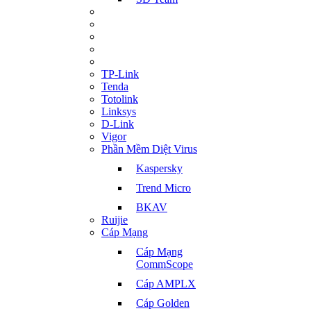
TP-Link
Tenda
Totolink
Linksys
D-Link
Vigor
Phần Mềm Diệt Virus
Kaspersky
Trend Micro
BKAV
Ruijie
Cáp Mạng
Cáp Mạng
CommScope
Cáp AMPLX
Cáp Golden