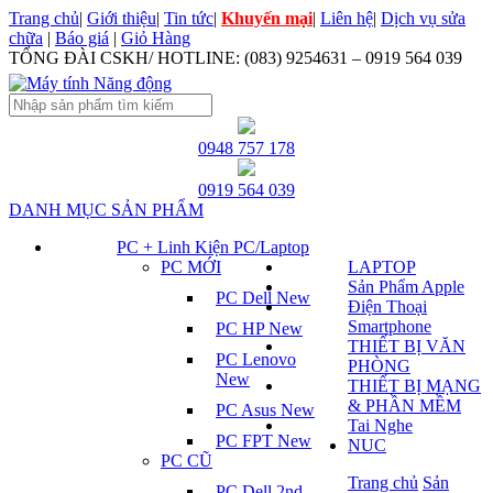
Trang chủ
|
Giới thiệu
|
Tin tức
|
Khuyến mại
|
Liên hệ
|
Dịch vụ sửa
chữa
|
Báo giá
|
Giỏ Hàng
TỔNG ĐÀI CSKH/ HOTLINE:
(083) 9254631 – 0919 564 039
0948 757 178
0919 564 039
DANH MỤC SẢN PHẨM
PC + Linh Kiện PC/Laptop
PC MỚI
LAPTOP
Sản Phẩm Apple
PC Dell New
Điện Thoại
Smartphone
PC HP New
THIẾT BỊ VĂN
PC Lenovo
PHÒNG
New
THIẾT BỊ MẠNG
& PHẦN MỀM
PC Asus New
Tai Nghe
PC FPT New
NUC
PC CŨ
Trang chủ
Sản
PC Dell 2nd