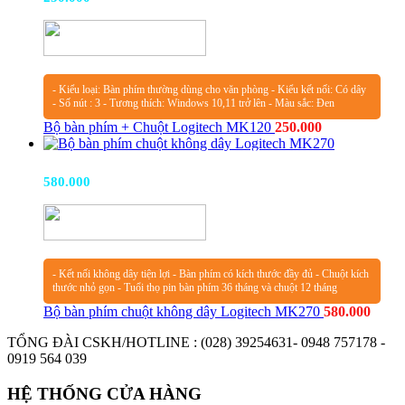
- Kiểu loại: Bàn phím thường dùng cho văn phòng - Kiểu kết nối: Có dây
- Số nút : 3 - Tương thích: Windows 10,11 trở lên - Màu sắc: Đen
Bộ bàn phím + Chuột Logitech MK120
250.000
Bộ bàn phím chuột không dây Logitech MK270
580.000
- Kết nối không dây tiện lợi - Bàn phím có kích thước đầy đủ - Chuột kích
thước nhỏ gọn - Tuổi thọ pin bàn phím 36 tháng và chuột 12 tháng
Bộ bàn phím chuột không dây Logitech MK270
580.000
TỔNG ĐÀI CSKH/HOTLINE :
(028) 39254631- 0948 757178 -
0919 564 039
HỆ THỐNG CỬA HÀNG