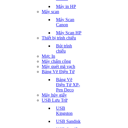
Máy in HP
Máy scan
Máy Scan
Canon
Máy Scan HP
Thiết bị trình chiếu
Bút trình
chiếu
Mực In
Máy chấm công
Máy quét mã vạch
Bảng Vẽ Điện Tử
Bảng Vẽ
Điện Tử XP-
Pen Deco
Máy hủy giấy
USB Lưu Trữ
USB
Kingston
USB Sandisk