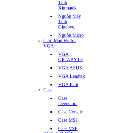
Tính
Xigmatek
Nguồn Máy
Tính
Gigabyte
Nguồn Micro
Card Màn Hình -
VGA
VGA
GIGABYTE
VGA ASUS
VGA Leadtek
VGA Palit
Case
Case
DeepCool
Case Corsair
Case MSI
Case VSP