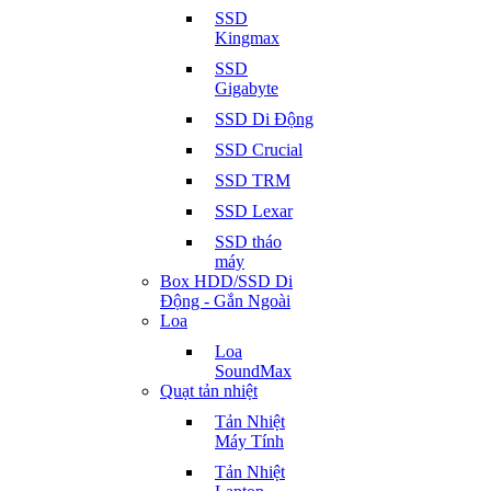
SSD
Kingmax
SSD
Gigabyte
SSD Di Động
SSD Crucial
SSD TRM
SSD Lexar
SSD tháo
máy
Box HDD/SSD Di
Động - Gắn Ngoài
Loa
Loa
SoundMax
Quạt tản nhiệt
Tản Nhiệt
Máy Tính
Tản Nhiệt