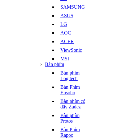
SAMSUNG
ASUS
LG
AOC
ACER
ViewSonic
MSI
Bàn phím
Bàn phím
Logitech
Bàn Phím
Ensoho
Bàn phím có
dây Zadez
Bàn phím
Protos
Bàn Phím
Rapoo