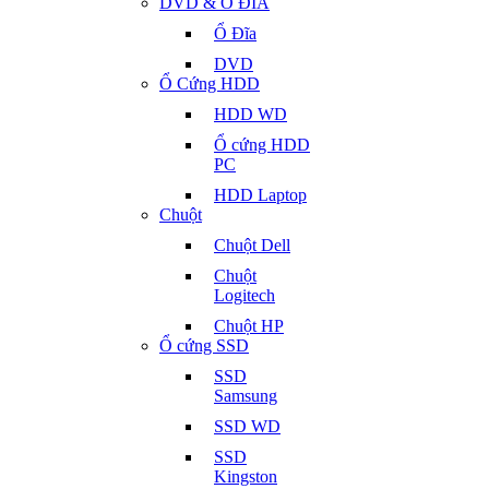
DVD & Ổ ĐĨA
Ổ Đĩa
DVD
Ổ Cứng HDD
HDD WD
Ổ cứng HDD
PC
HDD Laptop
Chuột
Chuột Dell
Chuột
Logitech
Chuột HP
Ổ cứng SSD
SSD
Samsung
SSD WD
SSD
Kingston