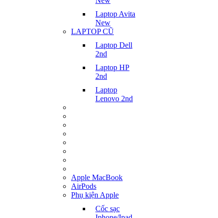
New
Laptop Avita
New
LAPTOP CŨ
Laptop Dell
2nd
Laptop HP
2nd
Laptop
Lenovo 2nd
Apple MacBook
AirPods
Phụ kiện Apple
Cốc sạc
Iphone/Ipad