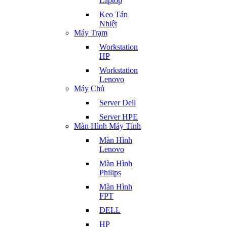
Laptop
Keo Tản
Nhiệt
Máy Trạm
Workstation
HP
Workstation
Lenovo
Máy Chủ
Server Dell
Server HPE
Màn Hình Máy Tính
Màn Hình
Lenovo
Màn Hình
Philips
Màn Hình
FPT
DELL
HP