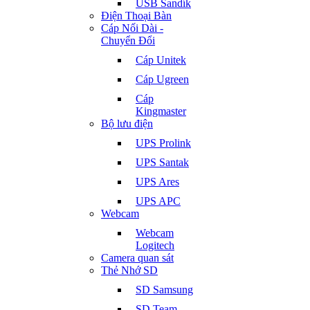
USB Sandík
Điện Thoại Bàn
Cáp Nối Dài -
Chuyển Đổi
Cáp Unitek
Cáp Ugreen
Cáp
Kingmaster
Bộ lưu điện
UPS Prolink
UPS Santak
UPS Ares
UPS APC
Webcam
Webcam
Logitech
Camera quan sát
Thẻ Nhớ SD
SD Samsung
SD Team