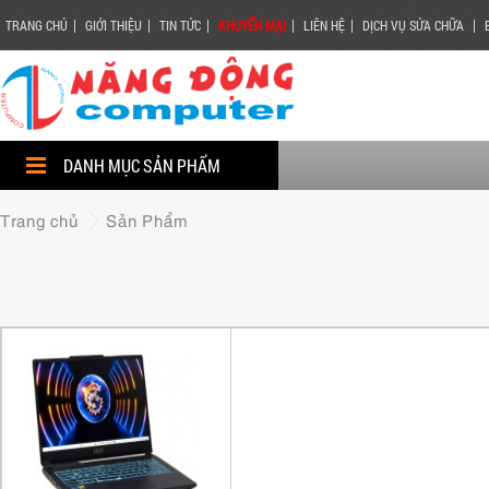
|
|
|
|
|
|
TRANG CHỦ
GIỚI THIỆU
TIN TỨC
KHUYẾN MẠI
LIÊN HỆ
DỊCH VỤ SỬA CHỮA
DANH MỤC SẢN PHẨM
Trang chủ
Sản Phẩm