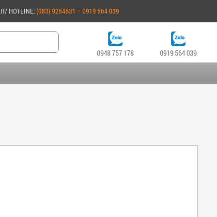
KH/ HOTLINE:
(083) 9254631 – 0919 564 039
0948 757 178
0919 564 039